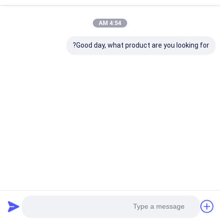
تفاصيل الاتصال
4:54 AM
Ms. BELLA LIU
Good day, what product are you looking for?
86 -15222916980
Times Street ، رقم 9706 Fanhua Avenue ، منطقة
التنمية الاقتصادية ، مدينة Hefei ، مقاطعة Anhui
نتحدث الآن
احصل على افضل سعر ل
عداد العاكس مع زاوية حدوث
واسعة لتخزين بيانات القياس
الدقيقة
Price： 1