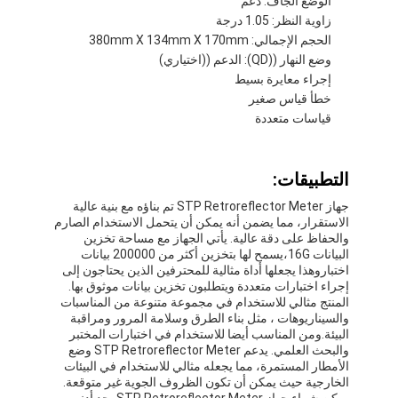
الوضع الجاف: دعم
زاوية النظر: 1.05 درجة
الحجم الإجمالي: 380mm X 134mm X 170mm
وضع النهار ((QD): الدعم ((اختياري)
إجراء معايرة بسيط
خطأ قياس صغير
قياسات متعددة
التطبيقات:
جهاز STP Retroreflector Meter تم بناؤه مع بنية عالية
الاستقرار، مما يضمن أنه يمكن أن يتحمل الاستخدام الصارم
والحفاظ على دقة عالية. يأتي الجهاز مع مساحة تخزين
البيانات 16G،يسمح لها بتخزين أكثر من 200000 بيانات
اختباروهذا يجعلها أداة مثالية للمحترفين الذين يحتاجون إلى
إجراء اختبارات متعددة ويتطلبون تخزين بيانات موثوق بها.
المنزل
المنتج مثالي للاستخدام في مجموعة متنوعة من المناسبات
والسيناريوهات ، مثل بناء الطرق وسلامة المرور ومراقبة
البيئة.ومن المناسب أيضا للاستخدام في اختبارات المختبر
المنتجات
والبحث العلمي. يدعم STP Retroreflector Meter وضع
الأمطار المستمرة، مما يجعله مثالي للاستخدام في البيئات
برنامج VR
الخارجية حيث يمكن أن تكون الظروف الجوية غير متوقعة.
يمكن شراء جهاز STP Retroreflector Meter بحد أدنى