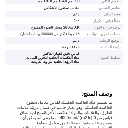
الحجم الكلي
380 مم × 134 مم × 170 مم
عناصر القياس
معامل سطوع الانعكاس
وضع الجاف
دعم
خطأ قياس التكرار
≤2٪
درجة حرارة اللون
2856±50K مسار الضوء المفتوح
مساحة تخزين البيانات
16 جيجا (أكثر من 200000 بيانات اختبار)
الوضع الرطب
دعم
زاوية الحادث
88.76 درجة
,
قياس دقيق لجهاز العاكس
تسليط الضوء:
,
عداد العكسات الخلفية لتخزين البيانات
عداد الرؤية الخلفية للزاوية العريضة
وصف المنتج:
تم تصميم عدّاد العاكسة العكسيّة لقياس معامل سطوع
العاكسة العكسيّة، وهو معيار حاسم في ضمان مرئيّة علامات
الطرق، والعلامات،والمواد العاكسة الأخرىالمنتج لديه نطاق
قياس من 0-4000mcd/ (m2.lx) ، مما يعني أنه يمكن أن
يقيس بدقة مستويات مختلفة من معامل سطوع
الانعكاسات.يدعم عداد العاكس الرطب، مما يجعلها مثالية