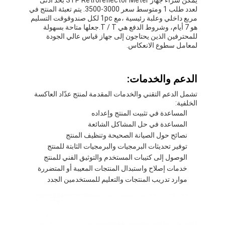
لعدد طلب 1 ومتوسط سعر 3000-3500. يتم تعبئة المنتج في
حولنا
مربع داخلي وعلبة رئيسية ،مع 1pc لكل صندوقوقت التسليم
هو 7 أيام، وشروط الدفع هي T / T.جعلها متاحة بسهولة
جولة في المصنع
للمحترفين الذين يحتاجون إلى جهاز قياس عالي الجودة
لمعامل سطوع الانعكاس.
مراقبة الجودة
اتصل بنا
الدعم والخدمات:
تشمل الدعم التقني والخدمات المقدمة لمنتج عدّاد العاكسة
أخبار
الخلفية:
المساعدة في تثبيت المنتج وإعداده
الحالات
المساعدة في حل المشاكل الشائعة
نصائح حول الصيانة الصحيحة وتنظيف المنتج
توفير تحديثات البرمجيات والبرمجيات الثابتة للمنتج
الوصول إلى كتيبات المستخدم والتوثيق الفني للمنتج
مقياس العاكس الرجعي
خدمات إصلاح واستبدال المنتجات المعيبة أو المتضررة
موارد تدريب المنتجات والتعليم للمستخدمين الجدد
مقياس انعكاس انعكاس الرصيف
تسجيل مقياس الانعكاس