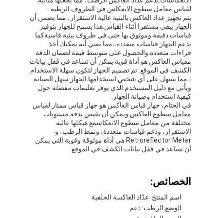
لقياس معامل سطوع الانعكاس في الظروف الرطبة.
يتم تجهيز عداد العاكس بالبنية عالية الاستقرار، مما يضمن أن
الجهاز يبقى مستقرا أثناء القياس.هذا يسمح للجهاز بتوفير
قياسات دقيقة وموثوق بها حتى في ظروف بيئية قاسيةكما
يدعم الجهاز قياسات متعددة، مما يعني أنه يمكنك أخذ
قراءات متعددة والحصول على متوسط قيمة لضمان الدقة.
مقياس العاكس هو أداة قوية يمكن أن تساعد في قفل بيانات
الكشف في الموقع. تم تصميم الجهاز لتكون سهلة الاستخدام
، مما يسهل على أي شخص استخدامها.الجهاز سهل الصيانة
ويأتي مع دليل المستخدم الذي يوفر تعليمات مفصلة حول
كيفية استخدام وصيانة الجهاز.
في الختام، جهاز قياس العاكس هو جهاز قياس ممتاز لقياس
معامل سطوع العاكس.ويمكن أن تقيس بدقة مستويات
مختلفة من معامل سطوع الانعكاسمع هيكلها عالية
الاستقرار، ودعم قياسات متعددة، ونمط الرطب، و
Retroreflector Meter هي أداة موثوقة وقوية التي يمكن
أن تساعد في قفل بيانات الكشف في الموقع.
الخصائص:
اسم المنتج: عدّاد العاكسة الخلفية
الوضع الرطب: دعم