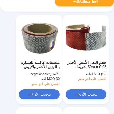
أعط متطلباتك
حجم النقل الأبيض الأحمر
ملصقات عاكسة للسيارة
0.05 × 50m شريط
باللونين الأحمر والأبيض
عاكس للسيارات سطوع
مقاس 5 سم × 50 متر
12 لفات
MOQ:
الأسعار:
negotionable
عالي
لأمان على الطريق
أحصل على آخر سعر
30 لفة
MOQ:
أحصل على آخر سعر
نتحدث الآن
نتحدث الآن