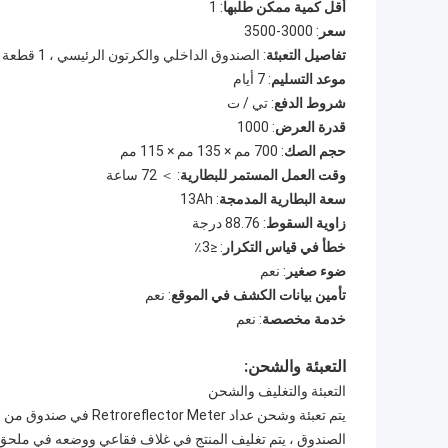
أقل كمية ممكن طلبها
: 1
سعر
: 3000-3500
تفاصيل التعبئة
: الصندوق الداخلي والكرتون الرئيسي ، 1 قطعة في الكرتون
موعد التسليم
: 7 أيام
شروط الدفع
: تي / ت
قدرة العرض
: 1000
حجم الصك
: 700 مم × 135 مم × 115 مم
وقت العمل المستمر للبطارية
: ＞ 72 ساعة
سعة البطارية المدمجة
: 13Ah
زاوية السقوط
: 88.76 درجة
خطأ في قياس التكرار
: ≤3٪
ضوء صغير
: نعم
تأمين بيانات الكشف في الموقع
: نعم
خدمة مخصصة
: نعم
التعبئة والشحن:
التعبئة والتغليف والشحن
يتم تعبئة وشحن عداد ter
الصندوق ، يتم تغليف المنتج في غلاف فقاعي ووضعه في ملحق 