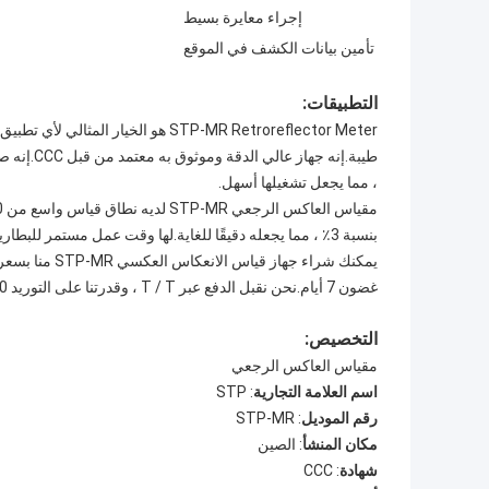
إجراء معايرة بسيط
تأمين بيانات الكشف في الموقع
التطبيقات:
طيبة.إنه 
، مما يجعل تشغيلها أسهل.
بنسبة 3٪ ، مما يجعله دقيقًا للغاية.لها وقت عمل مستمر للبطارية 72 ساعة ومساحة تخزين بيانات 8 جيجا بايت.
غضون 7 أيام.نحن نقبل الدفع عبر T / T ، وقدرتنا على التوريد 1000.
التخصيص:
مقياس العاكس الرجعي
اسم العلامة التجارية
: STP
رقم الموديل
: STP-MR
مكان المنشأ
: الصين
شهادة
: CCC