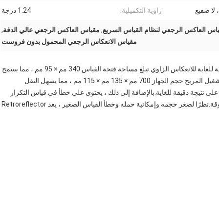
زاوية التكميلية:
1.24 درجة
اس العاكس الرجعي لنظام القياس السريع
,
مقياس العاكس الرجعي عالي الدقة
,
مقياس الانعكاس الرجعي المحمول بدون فروست
Retroreflector Meter هو أداة محمولة مصممة لقياسات دقيقة للغاية للانعكاس الزاوي.تبلغ مساحة فتحة القياس 340 مم × 95 مم ، مما يسمح
بمجموعة واسعة من التطبيقات.يتم تضمين شاحن DC 8.4V للتشغيل المريح.حجم الجهاز 700 مم × 135 مم × 115 مم ، مما يسهل النقل
جة ، مما يضمن الحصول على نتيجة دقيقة للغاية.بالإضافة إلى ذلك ، يحتوي على خطأ في قياس التكرار
بنسبة 3 ٪ ، مما يوفر خطأ قياس صغيرًا للحصول على نتائج موثوقة.نظرًا لصغر حجمه وإمكانية حمله وخطأ القياس الصغير ، يعد Retroreflector