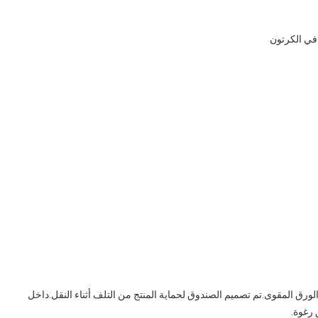
Retroreflector Me في صندوق من الورق المقوى.تم تصميم الصندوق لحماية المنتج من التلف أثناء النقل.داخل
رغوة.