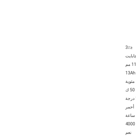
≤3٪
13Ah
أحمر
نعم