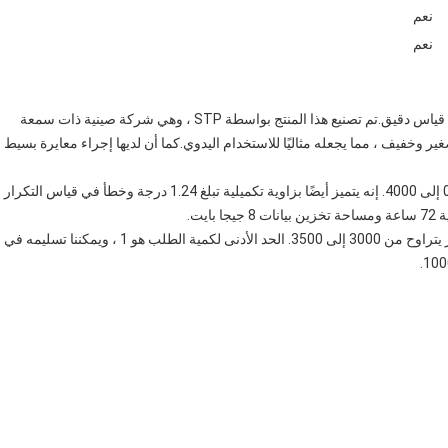
نعم
نعم
STP-MR Retroreflector Meter هو الخيار المثالي لأي تطبيق قياس دقيق.تم تصنيع هذا المنتج بواسطة STP ، وهي شركة صينية ذات سمعة
جهاز عالي الدقة وموثوق به معتمد من قبل CCC.إنه صغير وخفيف ، مما يجعله مثاليًا للاستخدام اليدوي.كما أن لديها إجراء معايرة بسيط
مقياس العاكس الرجعي STP-MR لديه نطاق قياس واسع من 0 إلى 4000. إنه يتميز أيضًا بزاوية تكميلية تبلغ 1.24 درجة وخطأ في قياس التكرار
يمكنك شراء جهاز قياس الانعكاس العكسي STP-MR منا بسعر يتراوح من 3000 إلى 3500. الحد الأدنى لكمية الطلب هو 1 ، ويمكننا تسليمه في