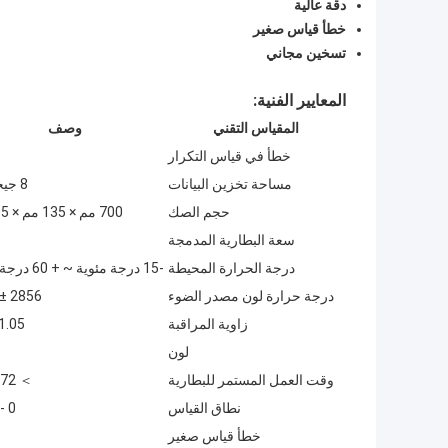
دقة عالية
خطأ قياس صغير
تسخين مجاني
المعايير الفنية:
المقياس التقني
وصف
خطأ في قياس التكرار
مساحة تخزين البيانات
8 جيجابايت
حجم الصك
700 مم × 135 مم × 115 مم
سعة البطارية المدمجة
درجة الحرارة المحيطة
-15 درجة مئوية ~ + 60 درجة مئوية
درجة حرارة لون مصدر الضوء
2856 ± 50 ك
زاوية المراقبة
1.05 درجة
لون
وقت العمل المستمر للبطارية
＞ 72 ساعة
نطاق القياس
0 - 4000
خطأ قياس صغير