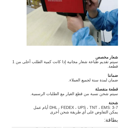
ريترو عاكس متر
مقياس سماكة علامات الطريق
مقياس الانعكاس الارتجاعي المحمول
مقياس انعكاسي محمول باليد
علامات عاكسة الرجعية
شعار مخصص
سيتم تقديم طباعة شعار مجانية إذا كانت كمية الطلب أعلى من 1
قطعة.
ملصقات عاكسة للدراجات
ضماننا
ملصقات الشريط العاكسة
ضمان لمدة سنة لجميع العملاء.
قطعة منفصلة
ملصقات عاكسة للسيارة
سيتم شحن نسبة من قطع الغيار مع الطلبات الرسمية.
شحنة
DHL ، FEDEX ، UPS ، TNT ، EMS: 3-7 أيام عمل
يمكن التفاوض على أي طريقة شحن أخرى
بطاقة: