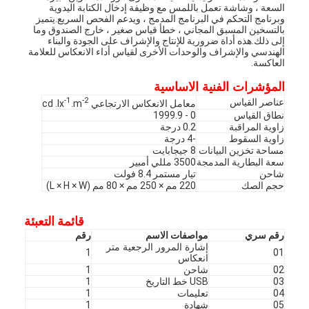
السعة ، وشاشة تعمل باللمس مع وظيفة إدخال الكتابة اليدوية
وبرنامج التحكم في البرنامج المدمج ، ويدعم الفحص السريع.يتميز
بالتسخين المسبق المجاني ، خطأ قياس صغير ، خارج الصندوق وما
إلى ذلك.هذه أداة ضرورية للإنتاج والإشراف على الجودة والبناء
الهندسي والإشراف والوحدات الأخرى لقياس أداء الانعكاس للعلامة
العاكسة.
المؤشرات الفنية الاساسية
-1
-2
عناصر القياس
معامل الانعكاس الارتجاعي cd .lx
.m
نطاق القياس
0 - 1999.9
زاوية المراقبة
0.2 درجة
زاوية السقوط
-4 درجة
مساحة تخزين البيانات
8 جيجابايت
سعة البطارية المدمجة
3500 مللي أمبير
شاحن
تيار مستمر 8.4 فولت
حجم الصك
220 مم × 250 مم × 80 مم (L × H × W)
قائمة التعبئة
رقم سري
مواصفات الاسم
رقم
إشارة المرور الرجعية متر
1
01
انعكاس
02
شاحن
1
03
USB خط التاريخ
1
04
تعليمات
1
05
شهادة
1