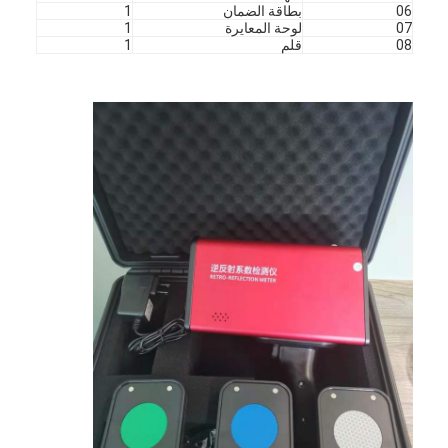
06
بطاقة الضمان
1
07
لوحة المعايرة
1
08
قلم
1
المنزل
المنتجات
برنامج VR