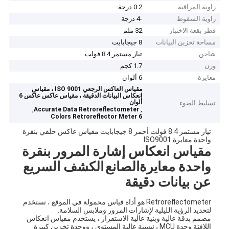
زاوية المراقبة
0.2 درجة
زاوية السقوط
-4 درجة
قطر بقعة الاختبار
32 ملم
مساحة تخزين البيانات
8 جيجابايت
شاحن
تيار مستمر 8.4 فولت
وزن
1.7 كجم
معايرة
6 ألوان
مقياس العاكس الرجعي ISO 9001 ، مقياس
انعكاس البيانات الدقيقة ، مقياس عاكس عاكس 6
ألوان
تسليط الضوء:
,
,
Accurate Data Retroreflectometer
6 Colors Retroreflector Meter
تيار مستمر 8.4 فولت أحمر 8 جيجابايت مقياس عاكس خلفي بنقرة
واحدة معايرة ISO9001
مقياس انعكاس إشارة المرور بنقرة
واحدة معايرة
الصانع
الكشف السريع
عن بيانات دقيقة
Retroreflectometer هو أداة قياس محمولة في الموقع ، تستخدم
لتحديد الرؤية الليلية لإشارات المرور وملابس السلامة.
مصمم بدقة عالية وبنية عالية الاستقرار ، يستخدم مقياس انعكاس
اللافتة وحدة MCU رئيسية عالية المستوى ، ووحدة تخزين كبيرة