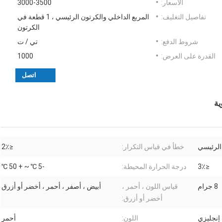
الأسعار:
3000-3500
تفاصيل التغليف:
المربع الداخلي والكرتون الرئيسي ، 1 قطعة في
الكرتون
شروط الدفع:
تي / ت
القدرة على العرض:
1000
اتصل
ية
الرئيسي
خطأ في قياس التكرار:
≤2٪
≤3٪
درجة الحرارة المحيطة:
-5 ℃ ~ + 50 ℃
8 جرام
قياس اللون ، أحمر ،
أبيض ، أصفر ، أحمر ، أخضر أو ​​أزرق
أخضر أو ​​أزرق:
إنجليزي
اللون:
أحمر