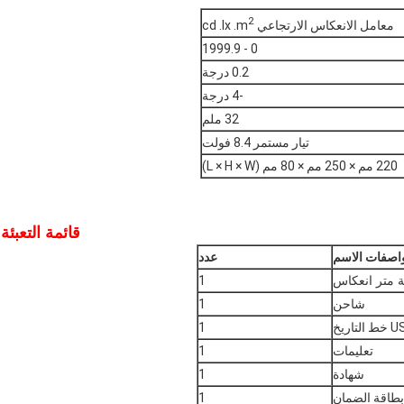
2
معامل الانعكاس الارتجاعي cd .lx .m
0 - 1999.9
0.2 درجة
-4 درجة
32 ملم
تيار مستمر 8.4 فولت
220 مم × 250 مم × 80 مم (L × H × W)
قائمة التعبئة
اصفات الاسم
عدد
ة متر انعكاس
1
شاحن
1
التاريخ
1
تعليمات
1
شهادة
1
بطاقة الضمان
1