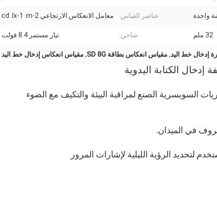
ة واحدة
عناصر القياس:
معامل الانعكاس الارتجاعي cd .lx-1 .m-2
32 ملم
شاحن:
تيار مستمر 8.4 فولت
 إدخال خط اليد
,
مقياس انعكاس بطاقة SD 8G
,
مقياس انعكاس إدخال خط اليد
 إدخال الكتابة اليدوية
صريات السويسرية الصنع لمراقبة البيئة والتكيف مع الضوء
ظروف في الميدان.
دم لتحديد الرؤية الليلية لإشارات المرور