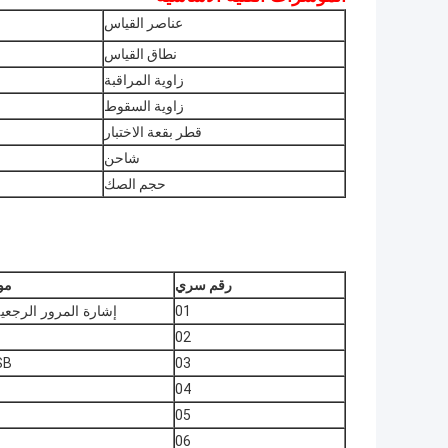
عناصر القياس
نطاق القياس
زاوية المراقبة
زاوية السقوط
قطر بقعة الاختبار
شاحن
حجم الصك
رقم سري
مو
01
إشارة المرور الرجعي
02
03
USB خط 
04
05
06