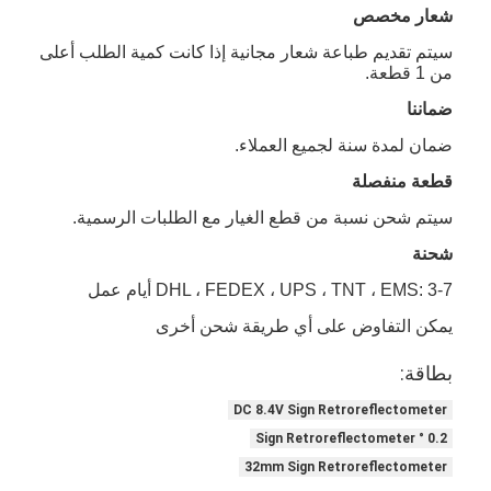
ريترو عاكس متر
شعار مخصص
سيتم تقديم طباعة شعار مجانية إذا كانت كمية الطلب أعلى
مقياس سماكة علامات الطريق
من 1 قطعة.
ضماننا
مقياس الانعكاس الارتجاعي المحمول
ضمان لمدة سنة لجميع العملاء.
مقياس انعكاسي محمول باليد
قطعة منفصلة
علامات عاكسة الرجعية
سيتم شحن نسبة من قطع الغيار مع الطلبات الرسمية.
شحنة
ملصقات عاكسة للدراجات
DHL ، FEDEX ، UPS ، TNT ، EMS: 3-7 أيام عمل
ملصقات الشريط العاكسة
يمكن التفاوض على أي طريقة شحن أخرى
ملصقات عاكسة للسيارة
بطاقة:
DC 8.4V Sign Retroreflectometer
0.2 ° Sign Retroreflectometer
32mm Sign Retroreflectometer