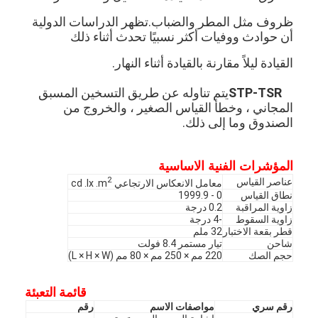
ظروف مثل المطر والضباب.تظهر الدراسات الدولية
أن حوادث ووفيات أكثر نسبيًا تحدث أثناء ذلك
القيادة ليلاً مقارنة بالقيادة أثناء النهار.
-TSR
STP
يتم تناوله عن طريق التسخين المسبق
المجاني ، وخطأ القياس الصغير ، والخروج من
الصندوق وما إلى ذلك.
المؤشرات الفنية الاساسية
2
عناصر القياس
معامل الانعكاس الارتجاعي cd .lx .m
نطاق القياس
0 - 1999.9
زاوية المراقبة
0.2 درجة
زاوية السقوط
-4 درجة
قطر بقعة الاختبار
32 ملم
شاحن
تيار مستمر 8.4 فولت
حجم الصك
220 مم × 250 مم × 80 مم (L × H × W)
قائمة التعبئة
رقم سري
مواصفات الاسم
رقم