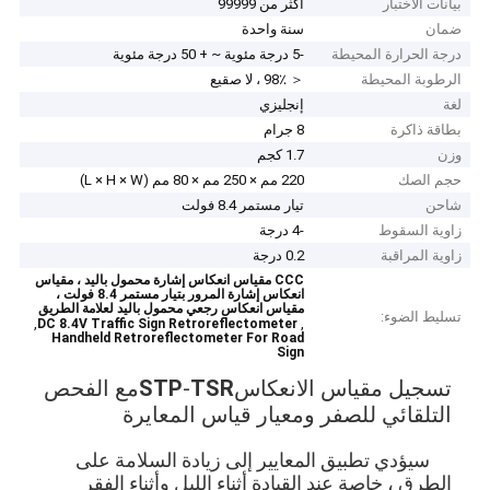
بيانات الاختبار
أكثر من 99999
ضمان
سنة واحدة
درجة الحرارة المحيطة
-5 درجة مئوية ~ + 50 درجة مئوية
الرطوبة المحيطة
＜ 98٪ ، لا صقيع
لغة
إنجليزي
بطاقة ذاكرة
8 جرام
وزن
1.7 كجم
حجم الصك
220 مم × 250 مم × 80 مم (L × H × W)
شاحن
تيار مستمر 8.4 فولت
زاوية السقوط
-4 درجة
زاوية المراقبة
0.2 درجة
CCC مقياس انعكاس إشارة محمول باليد ، مقياس
انعكاس إشارة المرور بتيار مستمر 8.4 فولت ،
مقياس انعكاس رجعي محمول باليد لعلامة الطريق
تسليط الضوء:
,
,
DC 8.4V Traffic Sign Retroreflectometer
Handheld Retroreflectometer For Road
Sign
تسجيل مقياس الانعكاس
TSR
-
STP
مع الفحص
التلقائي للصفر ومعيار قياس المعايرة
سيؤدي تطبيق المعايير إلى زيادة السلامة على
الطرق ، خاصة عند القيادة أثناء الليل وأثناء الفقر