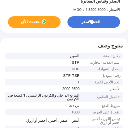
الصفر وقياس المعايرة
الأسعار：3000-3500
MOQ：1
افضل سعر
نتحدث الآن
منتوج وصف
مكان المنشأ
الصين
اسم العلامة التجارية
STP
إصدار الشهادات
CCC
رقم الموديل
STP-TSR
الحد الأدنى لكمية
1
الأسعار
3000-3500
المربع الداخلي والكرتون الرئيسي ، 1 قطعة في
تفاصيل التغليف
الكرتون
شروط الدفع
تي / ت
القدرة على العرض
1000
قياس اللون ، أحمر ،
أبيض ، أصفر ، أحمر ، أخضر أو ​​أزرق
أخضر أو ​​أزرق