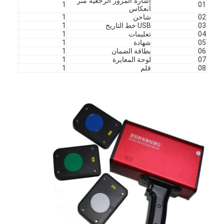
إشارة المرور الرجعية متر
1
01
انعكاس
02
شاحن
1
03
USB خط التاريخ
1
04
تعليمات
1
05
شهادة
1
06
بطاقة الضمان
1
07
لوحة المعايرة
1
08
قلم
1
المنزل
المنتجات
برنامج VR