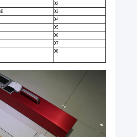
02
03
USB خط 
04
05
06
07
08