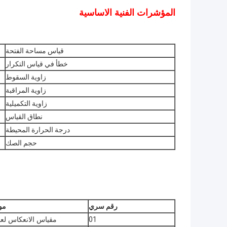
المؤشرات الفنية الاساسية
قياس مساحة الفتحة
خطأ في قياس التكرار
زاوية السقوط
زاوية المراقبة
زاوية التكميلية
نطاق القياس
درجة الحرارة المحيطة
حجم الصك
رقم سري
مو
01
مقياس الانعكاس لعل