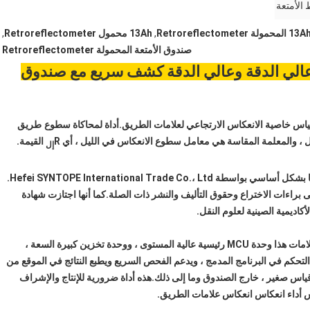
الأمتعة
13 المحمولة Retroreflectometer
,
13Ah محمول Retroreflectometer
,
صندوق الأمتعة المحمولة Retroreflectometer
الي الدقة وعالي الدقة كشف سريع مع صندوق
قياس خاصية الانعكاس الارتجاعي لعلامات الطريق.أداة لمحاكاة سطوع
طريق
ل ، والمعلمة المقاسة هي معامل سطوع الانعكاس في الليل ، أي R
القيمة.
إل
هذه الأداة هي نوع من أدوات القياس الاحترافية التي تم تطويرها بشكل أساسي بواسطة Hefei SYNTOPE International Trade Co.، Ltd.
 براءات الاختراع وحقوق التأليف والنشر ذات الصلة.كما أنها اجتازت شهادة
كاديمية الصينية لعلوم النقل.
مصمم بدقة عالية وبنية عالية الثبات ، يطبق مقياس انعكاس العلامات هذا وحدة MCU رئيسية عالية المستوى ، ووحدة تخزين كبيرة السعة ،
لتحكم في البرنامج المدمج ، ويدعم الفحص السريع ويطبع النتائج في الموقع من
قياس صغير ، خارج الصندوق وما إلى ذلك.هذه أداة ضرورية للإنتاج والإشراف
س أداء انعكاس انعكاس علامات الطريق.