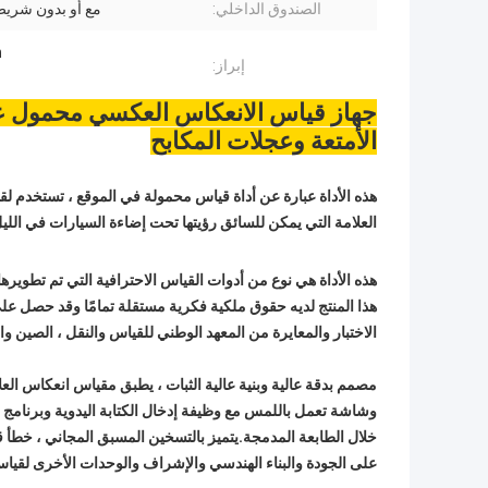
الصندوق الداخلي:
مع أو بدون شريط 
Ah
إبراز:
جهاز قياس الانعكاس العكسي محمول ع
الأمتعة وعجلات المكابح
هذه الأداة عبارة عن أداة قياس محمولة في الموقع ، تستخدم ل
العلامة التي يمكن للسائق رؤيتها تحت إضاءة السيارات في اللي
هذا المنتج لديه حقوق ملكية فكرية مستقلة تمامًا وقد حصل على
الاختبار والمعايرة من المعهد الوطني للقياس والنقل ، الصين والأ
وشاشة تعمل باللمس مع وظيفة إدخال الكتابة اليدوية وبرنامج ا
خلال الطابعة المدمجة.يتميز بالتسخين المسبق المجاني ، خطأ 
على الجودة والبناء الهندسي والإشراف والوحدات الأخرى لقيا