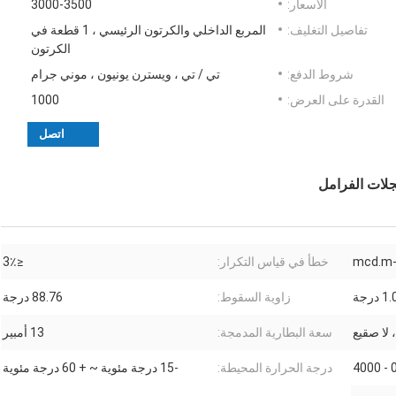
الأسعار:
3000-3500
تفاصيل التغليف:
المربع الداخلي والكرتون الرئيسي ، 1 قطعة في
الكرتون
شروط الدفع:
تي / تي ، ويسترن يونيون ، موني جرام
القدرة على العرض:
1000
اتصل
خطأ في قياس التكرار:
≤3٪
 درجة
زاوية السقوط:
88.76 درجة
سعة البطارية المدمجة:
13 أمبير
0 - 40
درجة الحرارة المحيطة:
-15 درجة مئوية ~ + 60 درجة مئوية