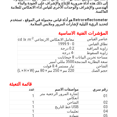
إلى ذلك.هذه أداة ضرورية للإنتاج والإشراف على الجودة والبناء
الهندسي والإشراف والوحدات الأخرى لقياس أداء الانعكاس للعلامة
العاكسة.
Retroreflectometer هو أداة قياس محمولة في الموقع ، تستخدم
لتحديد الرؤية الليلية لإشارات المرور وملابس السلامة.
المؤشرات الفنية الاساسية
-2
عناصر القياس
معامل الانعكاس الارتجاعي cd .lx .m
نطاق القياس
0 - 1999.9
زاوية المراقبة
0.2 درجة
زاوية السقوط
-4 درجة
مساحة تخزين البيانات
8 جيجابايت
سعة البطارية المدمجة
3500 مللي أمبير
الشاحن
تيار مستمر 8.4 فولت
حجم الصك
220 مم × 250 مم × 80 مم (L × H × W)
قائمة التعبئة
رقم سري
مواصفات الاسم
عدد
إشارة المرور الرجعية متر
1
01
انعكاس
02
الشاحن
1
03
USB خط التاريخ
1
04
تعليمات
1
05
شهادة
1