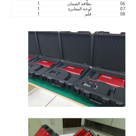
06
بطاقة الضمان
1
07
لوحة المعايرة
1
08
قلم
1
المنزل
المنتجات
برنامج VR