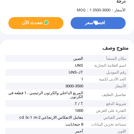
درجة
الأسعار：3000-3500
MOQ：1
افضل سعر
نتحدث الآن
منتوج وصف
مكان المنشأ
الصين
اسم العلامة التجارية
UNS
رقم الموديل
UNS-JT
الحد الأدنى لكمية
1
الأسعار
3000-3500
المربع الداخلي والكرتون الرئيسي ، 1 قطعة في
تفاصيل التغليف
الكرتون
شروط الدفع
T / T.
القدرة على العرض
1000
عناصر القياس
معامل الانعكاس الارتجاعي cd .lx-1 .m-2
مساحة تخزين البيانات
8 جيجابايت
اللون
أحمر