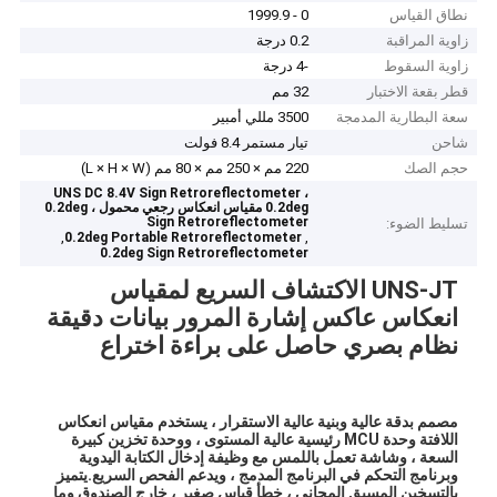
نطاق القياس
0 - 1999.9
زاوية المراقبة
0.2 درجة
زاوية السقوط
-4 درجة
قطر بقعة الاختبار
32 مم
سعة البطارية المدمجة
3500 مللي أمبير
شاحن
تيار مستمر 8.4 فولت
حجم الصك
220 مم × 250 مم × 80 مم (L × H × W)
UNS DC 8.4V Sign Retroreflectometer ،
0.2deg مقياس انعكاس رجعي محمول ، 0.2deg
Sign Retroreflectometer
تسليط الضوء:
,
,
0.2deg Portable Retroreflectometer
0.2deg Sign Retroreflectometer
UNS-JT الاكتشاف السريع لمقياس
انعكاس عاكس إشارة المرور بيانات دقيقة
نظام بصري حاصل على براءة اختراع
مصمم بدقة عالية وبنية عالية الاستقرار ، يستخدم مقياس انعكاس
اللافتة وحدة MCU رئيسية عالية المستوى ، ووحدة تخزين كبيرة
السعة ، وشاشة تعمل باللمس مع وظيفة إدخال الكتابة اليدوية
وبرنامج التحكم في البرنامج المدمج ، ويدعم الفحص السريع.يتميز
بالتسخين المسبق المجاني ، خطأ قياس صغير ، خارج الصندوق وما