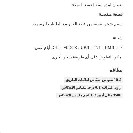
ريترو عاكس متر
ضمان لمدة سنة لجميع العملاء.
قطعة منفصلة
مقياس سماكة علامات الطريق
سيتم شحن نسبة من قطع الغيار مع الطلبات الرسمية.
مقياس الانعكاس الارتجاعي المحمول
شحنة
مقياس انعكاسي محمول باليد
DHL ، FEDEX ، UPS ، TNT ، EMS: 3-7 أيام عمل
علامات عاكسة الرجعية
يمكن التفاوض على أي طريقة شحن أخرى
ملصقات عاكسة للدراجات
بطاقة:
0.2 ° مقياس انعكاس لعلامات الطريق
ملصقات الشريط العاكسة
زاوية المراقبة 0.2 درجة مقياس الانعكاس
ملصقات عاكسة للسيارة
3500 مللي أمبير 1.7 كجم مقياس الانعكاس