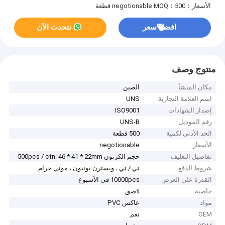
الأسعار：negotionable
MOQ：500 قطعة
افضل سعر
نتحدث الآن
منتوج وصف
مكان المنشأ
الصين
اسم العلامة التجارية
UNS
إصدار الشهادات
ISO9001
رقم الموديل
UNS-B
الحد الأدنى لكمية
500 قطعة
الأسعار
negotionable
تفاصيل التغليف
حجم الكرتون 500pcs / ctn: 46 * 41 * 22mm
شروط الدفع
تي / تي ، ويسترن يونيون ، موني جرام
القدرة على العرض
10000pcs في الأسبوع
خاصية
لاصق
مواد
عاكس PVC
OEM
نعم