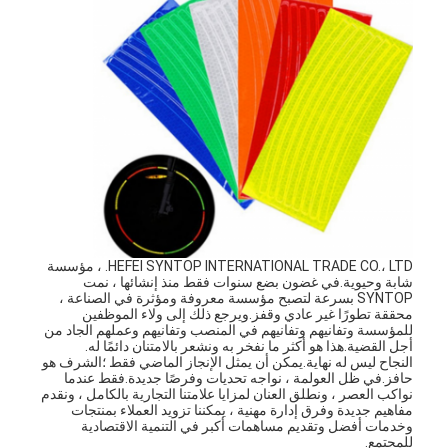
حولنا
جولة في المصنع
مراقبة الجودة
اتصل بنا
أخبار
الحالات
HEFEI SYNTOP INTERNATIONAL TRADE CO.، LTD. ، مؤسسة
شابة وحيوية.في غضون بضع سنوات فقط منذ إنشائها ، نمت
SYNTOP بسرعة لتصبح مؤسسة معروفة ومؤثرة في الصناعة ،
محققة تطورًا غير عادي وقفز.ويرجع ذلك إلى ولاء الموظفين
مقياس العاكس الرجعي
للمؤسسة وتفانيهم وتفانيهم في المنصب وتفانيهم وعملهم الجاد من
أجل القضية.هذا هو أكثر ما نفخر به ونشعر بالامتنان دائمًا له.
النجاح ليس له نهاية.يمكن أن يمثل الإنجاز الماضي فقط ؛الشرف هو
مقياس انعكاس انعكاس الرصيف
حافز.في ظل العولمة ، نواجه تحديات وفرصًا جديدة.فقط عندما
نواكب العصر ، ونطلق العنان لمزايا علامتنا التجارية بالكامل ، ونقدم
مفاهيم جديدة وفرق إدارة مهنية ، يمكننا تزويد العملاء بمنتجات
تسجيل مقياس الانعكاس
وخدمات أفضل وتقديم مساهمات أكبر في التنمية الاقتصادية
للمجتمع.