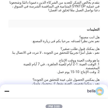
نتقدم بخالص الشكر للعديد من الشركاء الذين دعمونا دائمًا وشجعونا
ريترو عاكس متر
في عملية SYNTOP المتنامية.في المنافسة الشرسة في السوق ،
دعنا نواصل العمل معًا لخلق غد أفضل!
مقياس سماكة علامات الطريق
مقياس الانعكاس الارتجاعي المحمول
التعليمات
مقياس انعكاسي محمول باليد
هل انت مصنع؟
نعم نحن.نظرا لصدقه .مرحبا بكم فى زيارة المصنع.
علامات عاكسة الرجعية
هل يمكنك قبول طلب صغير؟
نعم ، نقبل أمرًا تجريبيًا للتحقق من الجودة ، لا تتردد في الاتصال بنا.
ملصقات عاكسة للدراجات
ما هو وقت العينة ووقت الإنتاج.
1. الوقت العينة: 1-2 أيام للعينة الجاهزة ، في 7 أيام للعينة
ملصقات الشريط العاكسة
المخصصة.
2. وقت الإنتاج: 10-15 يوم عمل.
ملصقات عاكسة للسيارة
هل يمكنني الحصول على عينة للتحقق من الجودة؟
نعم ، يمكننا تخصيص العينة بشعارك وحجمك ولونك.
bella
هل يمكنك إنتاج متابعة تصميمنا؟
نعم ، نحن نقبل حسب الطلب ، ويمكن إنتاجه وفقًا لحجمك وشعارك.
3:00 PM