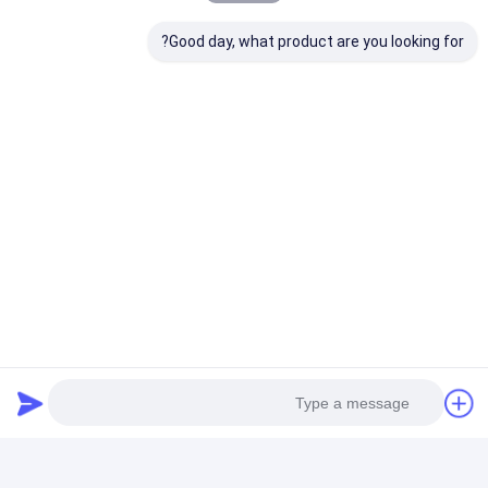
بطاقة:
Good day, what product are you looking for?
ملصقات شريط عاكسة من UNS
شريط عاكس دقيق للمركبة
500 قطعة شريط عاكس للسلامة
تفاصيل الاتصال
Ms. BELLA LIU
86 -15222916980
Times Street ، رقم 9706 Fanhua Avenue ، منطقة
التنمية الاقتصادية ، مدينة Hefei ، مقاطعة Anhui
نتحدث الآن