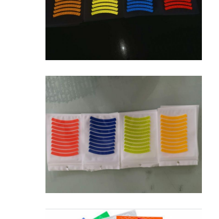
المنزل
المنتجات
برنامج VR