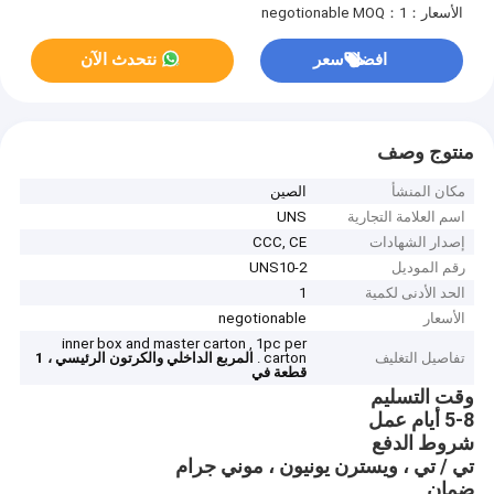
الأسعار：negotionable
MOQ：1
افضل سعر
نتحدث الآن
منتوج وصف
مكان المنشأ
الصين
اسم العلامة التجارية
UNS
إصدار الشهادات
CCC, CE
رقم الموديل
UNS10-2
الحد الأدنى لكمية
1
الأسعار
negotionable
inner box and master carton , 1pc per
تفاصيل التغليف
carton .
المربع الداخلي والكرتون الرئيسي ، 1
قطعة في
وقت التسليم
5-8 أيام عمل
شروط الدفع
تي / تي ، ويسترن يونيون ، موني جرام
ضمان