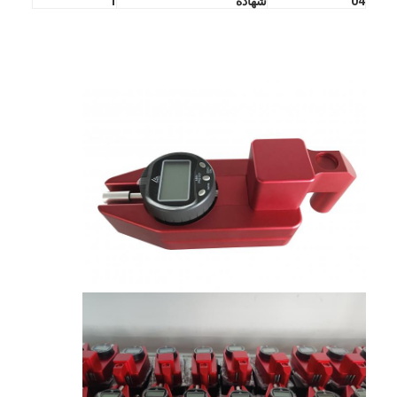
04
شهادة
1
المنزل
المنتجات
برنامج VR