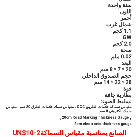
سنة واحدة
اللون
أحمر
شمال غرب
1.1 كجم
GW
2.0 كجم
صحة
0.02 ملم
البعد
20 * 7 * 8 سم
حجم الصندوق الداخلي
28 * 22 * ​​14 سم
قوة
بطارية جافة
تسليط الضوء:
مقياس سماكة علامات الطريق CCC ، مقياس سمك علامات الطرق 20 سم ، مقياس
سمك إلكتروني 8 سم
,
,
20cm Road Marking Thickness Gauge
8cm electronic thickness gauge
الصانع بمناسبة مقياس السماكة
UNS10-2