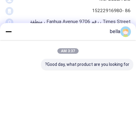
ريترو عاكس متر
86 -15222916980
مقياس سماكة علامات الطريق
Times Street ، رقم 9706 Fanhua Avenue ، منطقة
التنمية الاقتصادية ، مدينة Hefei ، مقاطعة Anhui
مقياس الانعكاس الارتجاعي المحمول
bella
نتحدث الآن
مقياس انعكاسي محمول باليد
3:37 AM
علامات عاكسة الرجعية
Good day, what product are you looking for?
ملصقات عاكسة للدراجات
احصل على افضل سعر ل
ملصقات الشريط العاكسة
مقياس سماكة علامات
ملصقات عاكسة للسيارة
الطريق CCC 20 X 7 X
8cm
دردشة