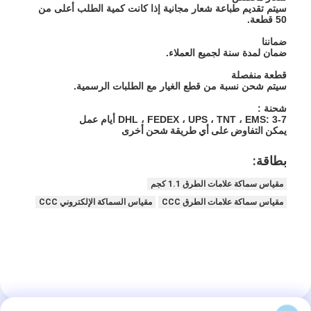
ريترو عاكس متر
سيتم تقديم طباعة شعار مجانية إذا كانت كمية الطلب أعلى من
50 قطعة.
مقياس سماكة علامات الطريق
ضماننا
ضمان لمدة سنة لجميع العملاء.
مقياس الانعكاس الارتجاعي المحمول
قطعة منفصلة
سيتم شحن نسبة من قطع الغيار مع الطلبات الرسمية.
مقياس انعكاسي محمول باليد
شحنة :
DHL ، FEDEX ، UPS ، TNT ، EMS: 3-7 أيام عمل
يمكن التفاوض على أي طريقة شحن أخرى
علامات عاكسة الرجعية
بطاقة:
ملصقات عاكسة للدراجات
مقياس سماكة علامات الطرق 1.1 كجم
ملصقات الشريط العاكسة
مقياس سماكة علامات الطرق CCC
مقياس السماكة الإلكتروني CCC
ملصقات عاكسة للسيارة