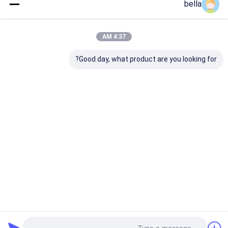
bella
تفاصيل الاتصال
Ms. BELLA LIU
4:37 AM
86 -15222916980
Good day, what product are you looking for?
Times Street ، رقم 9706 Fanhua Avenue ، منطقة
التنمية الاقتصادية ، مدينة Hefei ، مقاطعة Anhui
نتحدث الآن
احصل على افضل سعر ل
مقياس سمك وسمك الطرق
بدقة 0.02 مللي متر لعلامات
الرصف