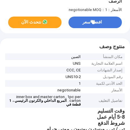
الرصف
الأسعار：negotionable
MOQ：1
افضل سعر
نتحدث الآن
منتوج وصف
مكان المنشأ
الصين
اسم العلامة التجارية
UNS
إصدار الشهادات
CCC, CE
رقم الموديل
UNS10-2
الحد الأدنى لكمية
1
الأسعار
negotionable
inner box and master carton , 1pc per
تفاصيل التغليف
carton .
المربع الداخلي والكرتون الرئيسي ، 1
قطعة في
وقت التسليم
5-8 أيام عمل
شروط الدفع
تي / تي ، ويسترن يونيون ، موني جرام