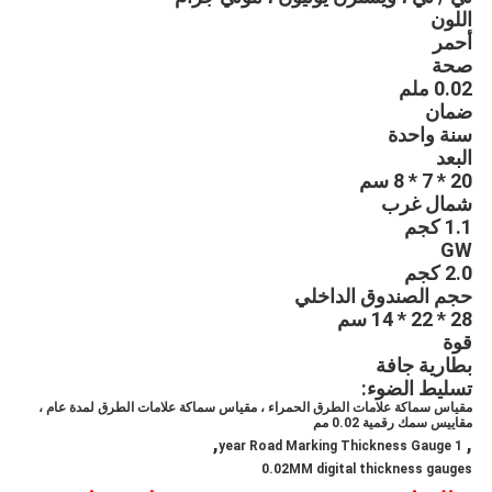
اللون
أحمر
صحة
0.02 ملم
ضمان
سنة واحدة
البعد
20 * 7 * 8 سم
شمال غرب
1.1 كجم
GW
2.0 كجم
حجم الصندوق الداخلي
28 * 22 * ​​14 سم
قوة
بطارية جافة
تسليط الضوء:
مقياس سماكة علامات الطرق الحمراء ، مقياس سماكة علامات الطرق لمدة عام ،
مقاييس سمك رقمية 0.02 مم
,
,
1 year Road Marking Thickness Gauge
0.02MM digital thickness gauges