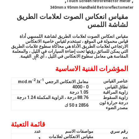
,
,
Touch Screen retroreflector meter
340mm x 95mm Handheld Retroreflectometer
مقياس انعكاس الصوت لعلامات الطريق
لشاشة اللمس
مقياس انعكاس الصوت لعلامات الطريق لشاشة اللمس
هي أداة
قياس محمولة في الموقع ، تستخدم لقياس خاصية الانعكاس
الارتجاعي لعلامات الطريق.الأداة هي محاكاة سطوع علامات الطريق
التي يمكن للسائق رؤيتها تحت إضاءة السيارات في الليل ، والمعلمة
المقاسة هي معامل سطوع الانعكاس في الليل ، أي R
القيمة.
إل
المؤشرات الفنية الاساسية
-2
-1
عناصر القياس
معامل الانعكاس الرجعي mcd.m
.lx
نطاق القياس
0 - 4000
زاوية المراقبة
1.05 درجة
زاوية السقوط
88.76 درجة ، الزاوية المكملة 1.24 درجة
درجة حرارة لون
2856 ± 50 ك
مصدر الضوء
قائمة التعبئة
رقم سري
مواصفات الاسم
عدد
مقياس الانعكاس لعلامات
1
01