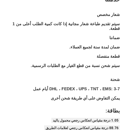
ريترو عاكس متر
شعار مخصص
مقياس سماكة علامات الطريق
سيتم تقديم طباعة شعار مجانية إذا كانت كمية الطلب أعلى من 1
قطعة.
مقياس الانعكاس الارتجاعي المحمول
ضماننا
مقياس انعكاسي محمول باليد
ضمان لمدة سنة لجميع العملاء.
علامات عاكسة الرجعية
قطعة منفصلة
سيتم شحن نسبة من قطع الغيار مع الطلبات الرسمية.
ملصقات عاكسة للدراجات
شحنة
ملصقات الشريط العاكسة
DHL ، FEDEX ، UPS ، TNT ، EMS: 3-7 أيام عمل
ملصقات عاكسة للسيارة
يمكن التفاوض على أي طريقة شحن أخرى
بطاقة:
1.05 درجة مقياس انعكاس رجعي محمول باليد
88.76 درجة مقياس انعكاس رجعي لعلامات الطريق