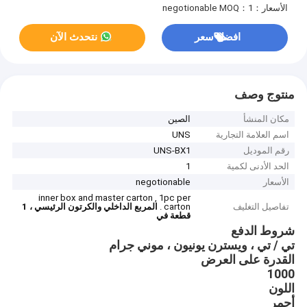
الأسعار：negotionable
MOQ：1
افضل سعر
نتحدث الآن
منتوج وصف
مكان المنشأ
الصين
اسم العلامة التجارية
UNS
رقم الموديل
UNS-BX1
الحد الأدنى لكمية
1
الأسعار
negotionable
inner box and master carton , 1pc per
تفاصيل التغليف
carton .
المربع الداخلي والكرتون الرئيسي ، 1
قطعة في
شروط الدفع
تي / تي ، ويسترن يونيون ، موني جرام
القدرة على العرض
1000
اللون
أحمر