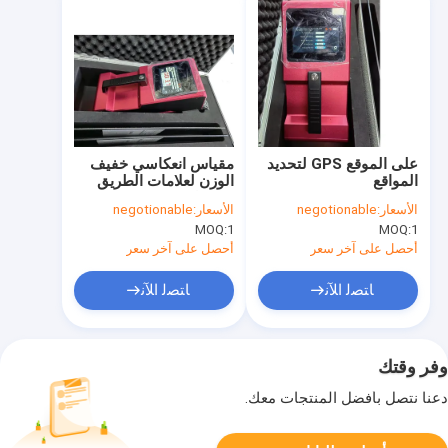
على الموقع GPS لتحديد
مقياس انعكاسي خفيف
المواقع
الوزن لعلامات الطريق
Retroreflectometer
محمول
الأسعار:
negotionable
الأسعار:
negotionable
لعلامات الطريق نو
MOQ:
1
MOQ:
1
فروست
أحصل على آخر سعر
أحصل على آخر سعر
ﺎﺘﺼﻟ ﺍﻶﻧ
ﺎﺘﺼﻟ ﺍﻶﻧ
وفر وقتك
دعنا نتصل بأفضل المنتجات معك.