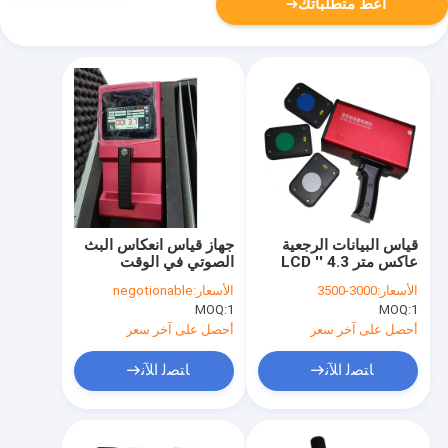
أعط متطلباتك
قياس البيانات الرجعية
جهاز قياس انعكاس البث
عاكس متر 4.3 '' LCD
الصوتي في الوقت
شاشة تعمل باللمس
الحقيقي للبيانات لعلامات
الأسعار:
3000-3500
الأسعار:
negotionable
بالسعة
الطريق
MOQ:
1
MOQ:
1
أحصل على آخر سعر
أحصل على آخر سعر
ﺎﺘﺼﻟ ﺍﻶﻧ
ﺎﺘﺼﻟ ﺍﻶﻧ