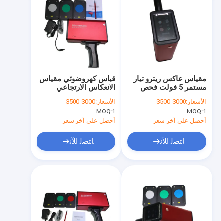
مقياس عاكس ريترو تيار
قياس كهروضوئي مقياس
مستمر 5 فولت فحص
الانعكاس الارتجاعي
تلقائي للصفر والمعايرة
حساسية عالية إضاءة
الأسعار:
3000-3500
الأسعار:
3000-3500
منخفضة
MOQ:
1
MOQ:
1
أحصل على آخر سعر
أحصل على آخر سعر
ﺎﺘﺼﻟ ﺍﻶﻧ
ﺎﺘﺼﻟ ﺍﻶﻧ
المنزل
المنتجات
برنامج VR