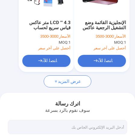
حولنا
جولة في المصنع
الإنجليزية القائمة وضع
4.3 '' LCD متر عاكس
التشغيل الرجعية عاكس
قياس سريع لحساب
مراقبة الجودة
متر عالية الدقة
المتوسط
الأسعار:
3000-3500
الأسعار:
3000-3500
MOQ:
1
MOQ:
1
اتصل بنا
أحصل على آخر سعر
أحصل على آخر سعر
أخبار
ﺎﺘﺼﻟ ﺍﻶﻧ
ﺎﺘﺼﻟ ﺍﻶﻧ
الحالات
عرض المزيد
مقياس العاكس الرجعي
اترك رسالة
سوف نقوم بالرد بسرعة
مقياس انعكاس انعكاس الرصيف
تسجيل مقياس الانعكاس