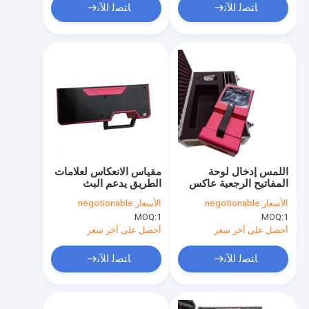
ﺎﺘﺼﻟ ﺍﻶﻧ
ﺎﺘﺼﻟ ﺍﻶﻧ
اللمس إدخال لوحة
مقياس الانعكاس لعلامات
المفاتيح الرجعية عاكس
الطريق يدعم البث
متر لعلامات الطريق
الصوتي في الوقت
الأسعار:
negotionable
الأسعار:
negotionable
الحقيقي
MOQ:
1
MOQ:
1
أحصل على آخر سعر
أحصل على آخر سعر
ﺎﺘﺼﻟ ﺍﻶﻧ
ﺎﺘﺼﻟ ﺍﻶﻧ