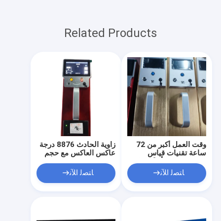
Related Products
وقت العمل أكبر من 72
زاوية الحادث 8876 درجة
ساعة تقنيات قياس
عاكس العاكس مع حجم
متعددة تضمن أداءً ثابتًا
عام 700mm X 135mm
واكتساب بيانات
X 115mm وزاوية النظر
ﺎﺘﺼﻟ ﺍﻶﻧ
ﺎﺘﺼﻟ ﺍﻶﻧ
105 درجة أداة قياس دقة