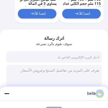
115 ملم حجم الكلي عداد
يساوي 3 في المائة
العكس العكسي زاوية
مقياس العاكس مع زاوية
الحادث 8876 درجة 16G
مشاهدة 105 درجة و QD
ﺎﺘﺼﻟ ﺍﻶﻧ
ﺎﺘﺼﻟ ﺍﻶﻧ
مساحة تخزين البيانات
نطاق القياس اختياري 0
لأكثر من 200000 بيانات
400 Mcd M2 lx
اختبار
اترك رسالة
سوف نقوم بالرد بسرعة
المنزل
المنتجات
bella
استمر
برنامج VR